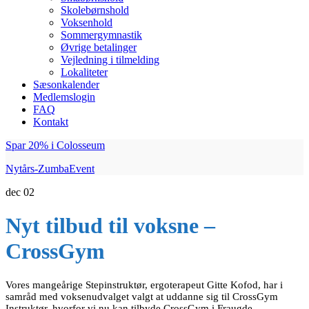
Skolebørnshold
Voksenhold
Sommergymnastik
Øvrige betalinger
Vejledning i tilmelding
Lokaliteter
Sæsonkalender
Medlemslogin
FAQ
Kontakt
Spar 20% i Colosseum
Nytårs-ZumbaEvent
dec
02
Nyt tilbud til voksne –
CrossGym
Vores mangeårige Stepinstruktør, ergoterapeut Gitte Kofod, har i
samråd med voksenudvalget valgt at uddanne sig til CrossGym
Instruktør, hvorfor vi nu kan tilbyde CrossGym i Fraugde.