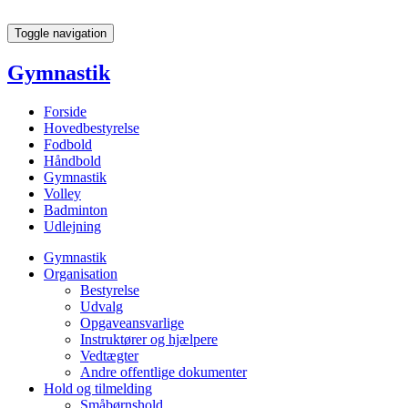
Toggle navigation
Gymnastik
Forside
Hovedbestyrelse
Fodbold
Håndbold
Gymnastik
Volley
Badminton
Udlejning
Gymnastik
Organisation
Bestyrelse
Udvalg
Opgaveansvarlige
Instruktører og hjælpere
Vedtægter
Andre offentlige dokumenter
Hold og tilmelding
Småbørnshold