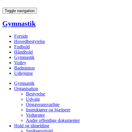
Toggle navigation
Gymnastik
Forside
Hovedbestyrelse
Fodbold
Håndbold
Gymnastik
Volley
Badminton
Udlejning
Gymnastik
Organisation
Bestyrelse
Udvalg
Opgaveansvarlige
Instruktører og hjælpere
Vedtægter
Andre offentlige dokumenter
Hold og tilmelding
Småbørnshold