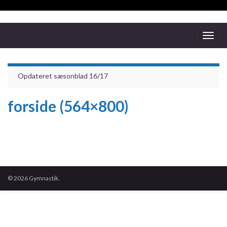
Togg
navig
Opdateret sæsonblad 16/17
forside (564×800)
© 2026 Gymnastik.