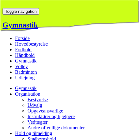
Toggle navigation
Gymnastik
Forside
Hovedbestyrelse
Fodbold
Håndbold
Gymnastik
Volley
Badminton
Udlejning
Gymnastik
Organisation
Bestyrelse
Udvalg
Opgaveansvarlige
Instruktører og hjælpere
Vedtægter
Andre offentlige dokumenter
Hold og tilmelding
Småbørnshold