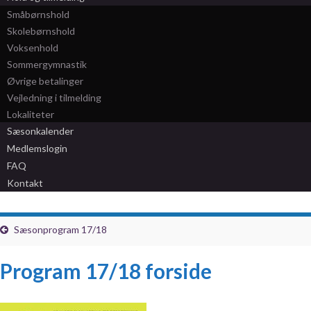
Småbørnshold
Skolebørnshold
Voksenhold
Sommergymnastik
Øvrige betalinger
Vejledning i tilmelding
Lokaliteter
Sæsonkalender
Medlemslogin
FAQ
Kontakt
Sæsonprogram 17/18
Program 17/18 forside