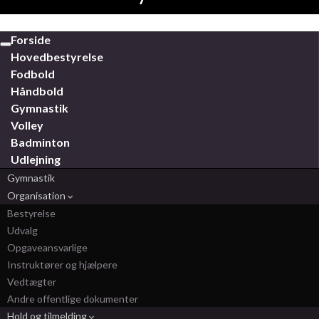
Forside
Toggle
Hovedbestyrelse
navigation
Fodbold
Håndbold
Gymnastik
Volley
Badminton
Udlejning
Gymnastik
Organisation
Bestyrelse
Udvalg
Opgaveansvarlige
Instruktører og hjælpere
Vedtægter
Andre offentlige dokumenter
Hold og tilmelding