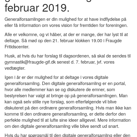
februar 2019.
Generalforsamlingen er din mulighed for at have indflydelse på
eller få information om vores vision for fremtiden for foreningen.
Alle er velkomne, og vi håber, at der er mange, der har lyst til at
deltage. Så mød op den 21. februar klokken 19.00 i Fraugde
Fritidscenter.
Husk, at hvis du har forslag til dagsordenen, så skal de sendes til
gymnastik@fraugde-gif.dk senest d. 7. februar, jvf. vores
vedtægter.
Igen i år er der mulighed for at deltage i vores digitale
generalforsamling. Den digitale generalforsamling er en portal,
hvor alle medlemmer kan se og diskutere de emner, som
bestyrelsen har valgt at bringe op på generalforsamlingen. Man
kan også selv stille nye forslag, som efterfølgende vil blive
diskuteret på den ordinære generalforsamling. Hvis man ikke kan
komme til den ordinære generalforsamling, er dette derfor den
perfekte mulighed til at lufte sine ideer alligevel. Mere information
om den digitale generalforsamling ville blive sendt ud snart.
Hvis du har spørgsmål til den digitale generalforsamling eller den