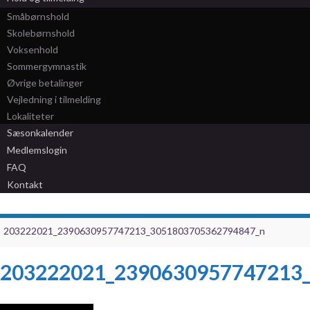
Småbørnshold
Skolebørnshold
Voksenhold
Sommergymnastik
Øvrige betalinger
Vejledning i tilmelding
Lokaliteter
Sæsonkalender
Medlemslogin
FAQ
Kontakt
203222021_2390630957747213_3051803705362794847_n
203222021_2390630957747213