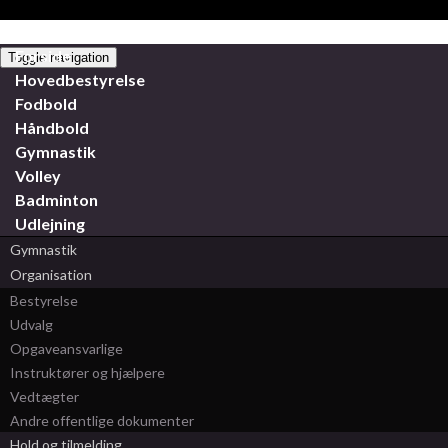
Forside
Toggle navigation
Hovedbestyrelse
Fodbold
Håndbold
Gymnastik
Volley
Badminton
Udlejning
Gymnastik
Organisation
Bestyrelse
Udvalg
Opgaveansvarlige
Instruktører og hjælpere
Vedtægter
Andre offentlige dokumenter
Hold og tilmelding