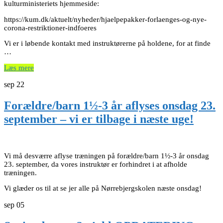
kulturministeriets hjemmeside:
https://kum.dk/aktuelt/nyheder/hjaelpepakker-forlaenges-og-nye-
corona-restriktioner-indfoeres
Vi er i løbende kontakt med instruktørerne på holdene, for at finde
…
Læs mere
sep
22
Forældre/barn 1½-3 år aflyses onsdag 23.
september – vi er tilbage i næste uge!
Vi må desværre aflyse træningen på forældre/barn 1½-3 år onsdag
23. september, da vores instruktør er forhindret i at afholde
træningen.
Vi glæder os til at se jer alle på Nørrebjergskolen næste onsdag!
sep
05