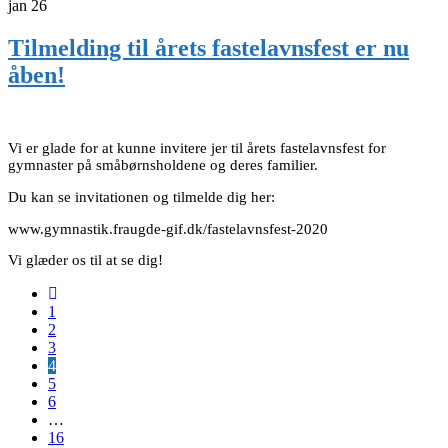
jan
26
Tilmelding til årets fastelavnsfest er nu
åben!
Vi er glade for at kunne invitere jer til årets fastelavnsfest for
gymnaster på småbørnsholdene og deres familier.
Du kan se invitationen og tilmelde dig her:
www.gymnastik.fraugde-gif.dk/fastelavnsfest-2020
Vi glæder os til at se dig!
1
2
3
4
5
6
…
16