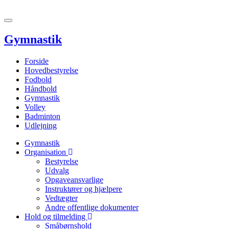
Toggle
navigation
Gymnastik
Forside
Hovedbestyrelse
Fodbold
Håndbold
Gymnastik
Volley
Badminton
Udlejning
Gymnastik
Organisation
Bestyrelse
Udvalg
Opgaveansvarlige
Instruktører og hjælpere
Vedtægter
Andre offentlige dokumenter
Hold og tilmelding
Småbørnshold