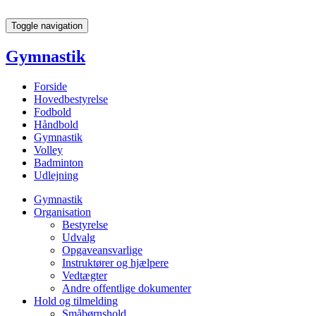
Toggle navigation
Gymnastik
Forside
Hovedbestyrelse
Fodbold
Håndbold
Gymnastik
Volley
Badminton
Udlejning
Gymnastik
Organisation
Bestyrelse
Udvalg
Opgaveansvarlige
Instruktører og hjælpere
Vedtægter
Andre offentlige dokumenter
Hold og tilmelding
Småbørnshold