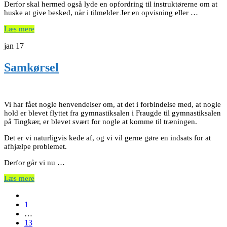
Derfor skal hermed også lyde en opfordring til instruktørerne om at
huske at give besked, når i tilmelder Jer en opvisning eller …
Læs mere
jan
17
Samkørsel
Vi har fået nogle henvendelser om, at det i forbindelse med, at nogle
hold er blevet flyttet fra gymnastiksalen i Fraugde til gymnastiksalen
på Tingkær, er blevet svært for nogle at komme til træningen.
Det er vi naturligvis kede af, og vi vil gerne gøre en indsats for at
afhjælpe problemet.
Derfor går vi nu …
Læs mere
1
…
13