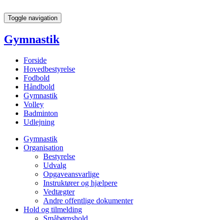
Toggle navigation
Gymnastik
Forside
Hovedbestyrelse
Fodbold
Håndbold
Gymnastik
Volley
Badminton
Udlejning
Gymnastik
Organisation
Bestyrelse
Udvalg
Opgaveansvarlige
Instruktører og hjælpere
Vedtægter
Andre offentlige dokumenter
Hold og tilmelding
Småbørnshold