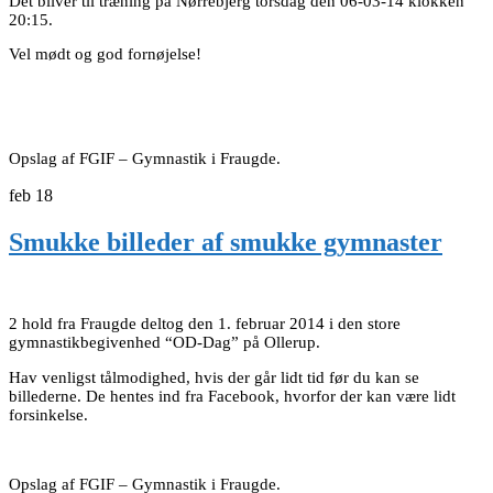
Det bliver til træning på Nørrebjerg torsdag den 06-03-14 klokken
20:15.
Vel mødt og god fornøjelse!
Opslag af FGIF – Gymnastik i Fraugde.
feb
18
Smukke billeder af smukke gymnaster
2 hold fra Fraugde deltog den 1. februar 2014 i den store
gymnastikbegivenhed “OD-Dag” på Ollerup.
Hav venligst tålmodighed, hvis der går lidt tid før du kan se
billederne. De hentes ind fra Facebook, hvorfor der kan være lidt
forsinkelse.
Opslag af FGIF – Gymnastik i Fraugde.